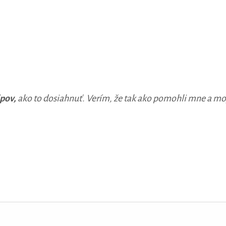
ipov,
ako to dosiahnuť. Verím, že tak ako pomohli mne a m