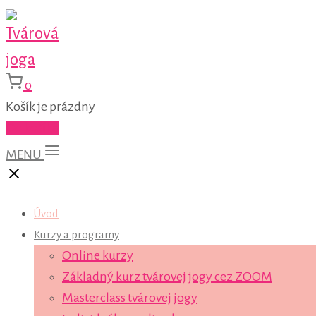
0
Košík je prázdny
Do košíka
MENU
Úvod
Kurzy a programy
Online kurzy
Základný kurz tvárovej jogy cez ZOOM
Masterclass tvárovej jogy