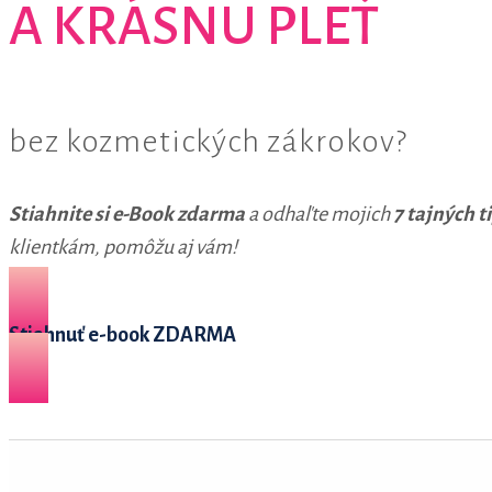
A KRÁSNU PLEŤ
bez kozmetických zákrokov?
Stiahnite si e-Book zdarma
a odhaľte mojich
7 tajných t
klientkám, pomôžu aj vám!
Stiahnuť e-book ZDARMA