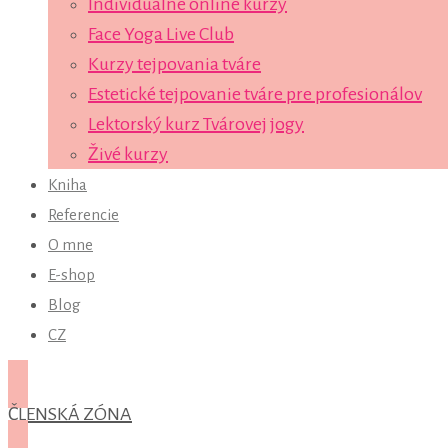
Individuálne online kurzy
Face Yoga Live Club
Kurzy tejpovania tváre
Estetické tejpovanie tváre pre profesionálov
Lektorský kurz Tvárovej jogy
Živé kurzy
Kniha
Referencie
O mne
E-shop
Blog
CZ
ČLENSKÁ ZÓNA