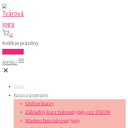
0
Košík je prázdny
Do košíka
MENU
Úvod
Kurzy a programy
Online kurzy
Základný kurz tvárovej jogy cez ZOOM
Masterclass tvárovej jogy