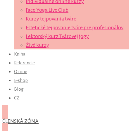
Individuálne online kurzy
Face Yoga Live Club
Kurzy tejpovania tváre
Estetické tejpovanie tváre pre profesionálov
Lektorský kurz Tvárovej jogy
Živé kurzy
Kniha
Referencie
O mne
E-shop
Blog
CZ
ČLENSKÁ ZÓNA