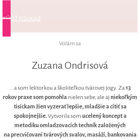
KÚPIŤ POUKAZ
Volám sa
Zuzana Ondrisová
...a som lektorkou a školiteľkou tvárovej jogy. Za
13
rokov praxe som pomohla
nielen sebe, ale aj
niekoľkým
tisíckam žien vyzerať lepšie, mladšie a cítiť sa
spokojnejšie.
Vytvorila som
ucelený koncept
a
metodiku omladzovacích techník založených
na precvičovaní tvárových svalov, masáží, bankovania