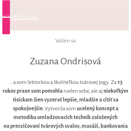
KÚPIŤ POUKAZ
Volám sa
Zuzana Ondrisová
...a som lektorkou a školiteľkou tvárovej jogy. Za
13
rokov praxe som pomohla
nielen sebe, ale aj
niekoľkým
tisíckam žien vyzerať lepšie, mladšie a cítiť sa
spokojnejšie.
Vytvorila som
ucelený koncept
a
metodiku omladzovacích techník založených
na precvičovaní tvárových svalov, masáží, bankovania