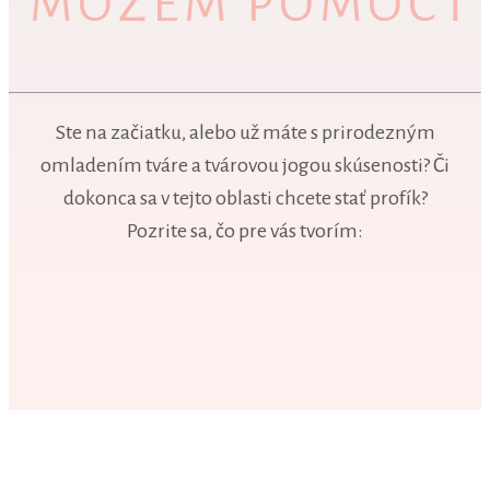
MÔŽEM POMÔCŤ
Ste na začiatku, alebo už máte s prirodezným
omladením tváre a tvárovou jogou skúsenosti? Či
dokonca sa v tejto oblasti chcete stať profík?
Pozrite sa, čo pre vás tvorím: