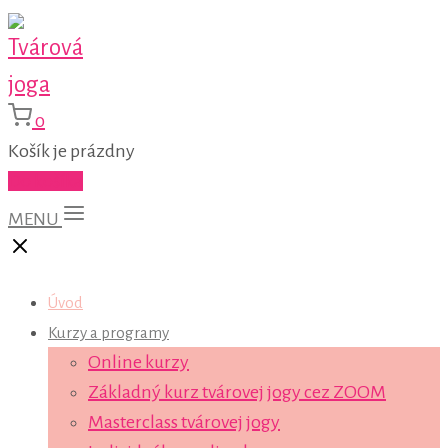
0
Košík je prázdny
Do košíka
MENU
Úvod
Kurzy a programy
Online kurzy
Základný kurz tvárovej jogy cez ZOOM
Masterclass tvárovej jogy