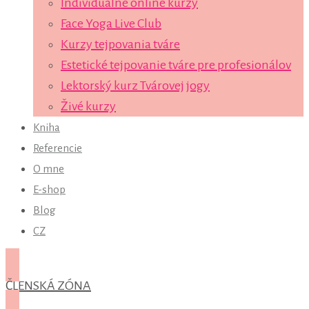
Individuálne online kurzy
Face Yoga Live Club
Kurzy tejpovania tváre
Estetické tejpovanie tváre pre profesionálov
Lektorský kurz Tvárovej jogy
Živé kurzy
Kniha
Referencie
O mne
E-shop
Blog
CZ
ČLENSKÁ ZÓNA