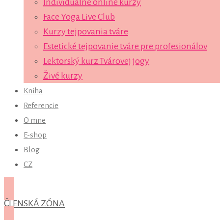
Individuálne online kurzy
Face Yoga Live Club
Kurzy tejpovania tváre
Estetické tejpovanie tváre pre profesionálov
Lektorský kurz Tvárovej jogy
Živé kurzy
Kniha
Referencie
O mne
E-shop
Blog
CZ
ČLENSKÁ ZÓNA