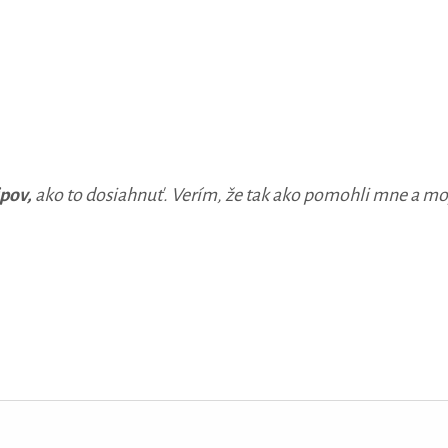
ipov,
ako to dosiahnuť. Verím, že tak ako pomohli mne a m