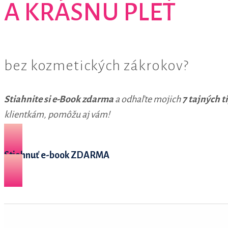
A KRÁSNU PLEŤ
bez kozmetických zákrokov?
Stiahnite si e-Book zdarma
a odhaľte mojich
7 tajných t
klientkám, pomôžu aj vám!
Stiahnuť e-book ZDARMA