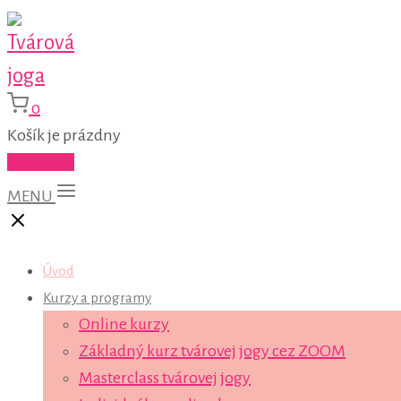
0
Košík je prázdny
Do košíka
MENU
Úvod
Kurzy a programy
Online kurzy
Základný kurz tvárovej jogy cez ZOOM
Masterclass tvárovej jogy